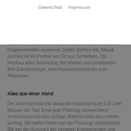
Sanitärplanung und -installation
Datenschutz
Impressum
Detlef Janßen Inh. Marek Janßen: für Sie vor
Ort
Wasser ist Gemeindesache – entsprechend wichtig ist
es, einen Partner zu haben, der sich mit den örtlichen
Gegebenheiten auskennt. Detlef Janßen Inh. Marek
Janßen ist Ihr Partner vor Ort aus Schortens. Ob
Neubau oder Sanierung: Wir planen und installieren
Ihre Sanitäranlage, vom Hausanschluss bis zum
Abwasser.
Alles aus einer Hand
Der durchschnittliche deutsche Haushalt nutzt 130 Liter
Wasser am Tag. Eine gute Planung, ausreichend
Anschlüsse und das richtige Material sind also extrem
wichtig. Wir helfen Ihnen bei der Planung, unterstützen
Sie bei der Auswahl der richtigen Komponenten und